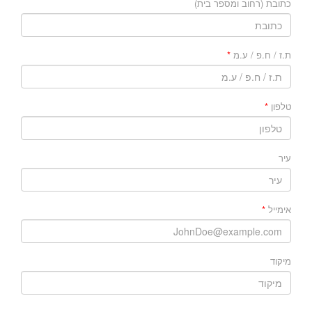
כתובת (רחוב ומספר בית)
ת.ז / ח.פ / ע.מ
טלפון
עיר
אימייל
מיקוד